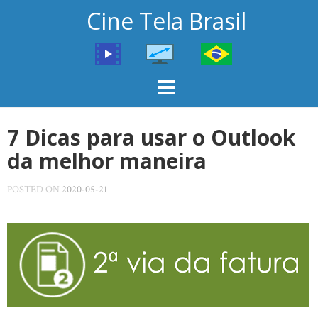
Skip
Cine Tela Brasil
to
content
7 Dicas para usar o Outlook
da melhor maneira
POSTED ON
2020-05-21