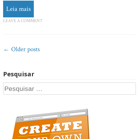
Leia mais
LEAVE A COMMENT
Posts
←
Older posts
navigation
Pesquisar
Pesquisar
por: