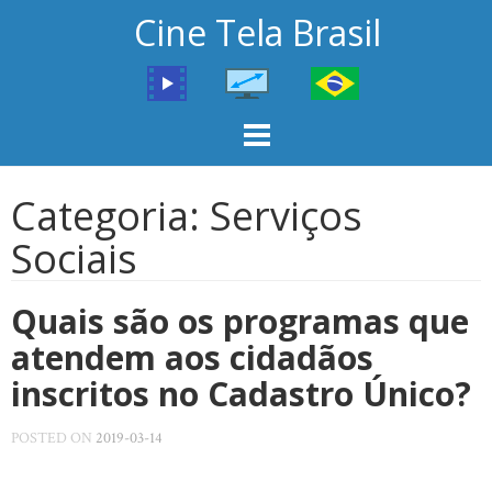
Skip
Cine Tela Brasil
to
content
Categoria:
Serviços
Sociais
Quais são os programas que
atendem aos cidadãos
inscritos no Cadastro Único?
POSTED ON
2019-03-14