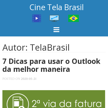
Skip
Cine Tela Brasil
to
content
Autor:
TelaBrasil
7 Dicas para usar o Outlook
da melhor maneira
POSTED ON
2020-05-21