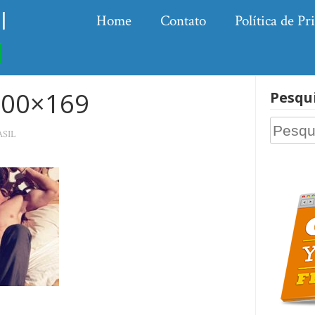
l
Home
Contato
Política de Pr
300×169
Pesqu
Pesquis
SIL
por: