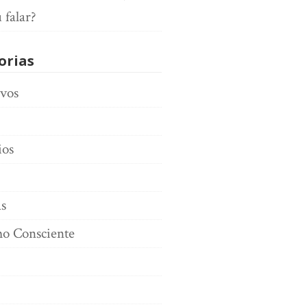
 falar?
orias
ivos
ios
s
o Consciente