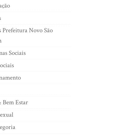
ação
s
s Prefeitura Novo São
m
as Sociais
ociais
onamento
& Bem Estar
exual
egoria