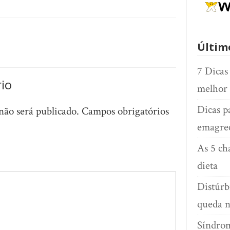
Últim
7 Dicas
io
melhor
Dicas p
não será publicado.
Campos obrigatórios
emagre
As 5 ch
dieta
Distúrb
queda n
Síndrom