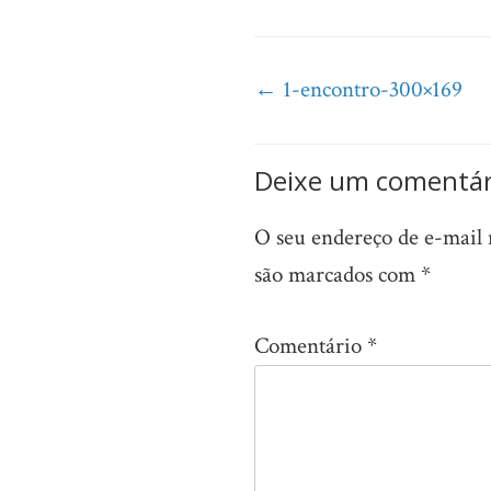
Post
←
1-encontro-300×169
navigation
Deixe um comentár
O seu endereço de e-mail 
são marcados com
*
Comentário
*