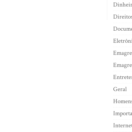
Dinhei
Direito
Docume
Eletrôn
Emagre
Emagre
Entret
Geral
Homen
Import
Interne