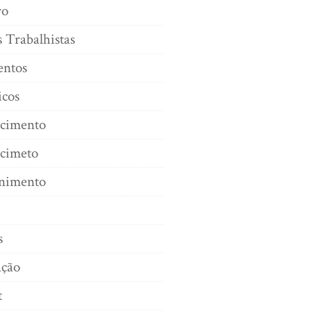
ro
s Trabalhistas
ntos
icos
cimento
cimeto
enimento
s
ação
t