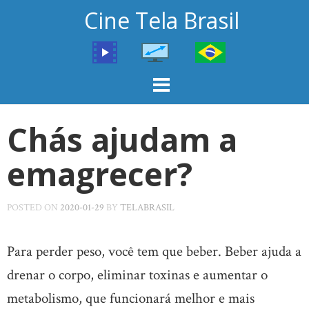
Skip
Cine Tela Brasil
to
content
Chás ajudam a
emagrecer?
POSTED ON
2020-01-29
BY
TELABRASIL
Para perder peso, você tem que beber. Beber ajuda a
drenar o corpo, eliminar toxinas e aumentar o
metabolismo, que funcionará melhor e mais