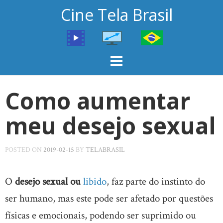
Skip
Cine Tela Brasil
to
content
Como aumentar
meu desejo sexual
POSTED ON
2019-02-15
BY
TELABRASIL
O
desejo sexual ou
libido
, faz parte do instinto do
ser humano, mas este pode ser afetado por questões
físicas e emocionais, podendo ser suprimido ou