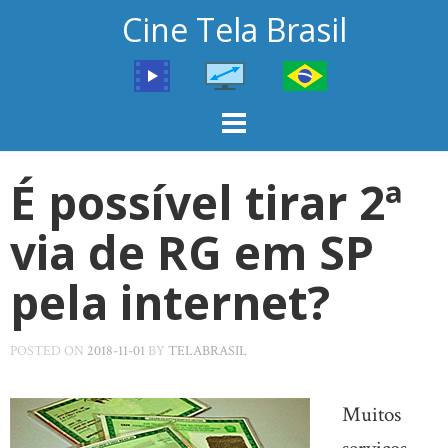
Skip
Cine Tela Brasil
to
content
É possível tirar 2ª
via de RG em SP
pela internet?
POSTED ON
2018-11-01
BY
TELABRASIL
Muitos