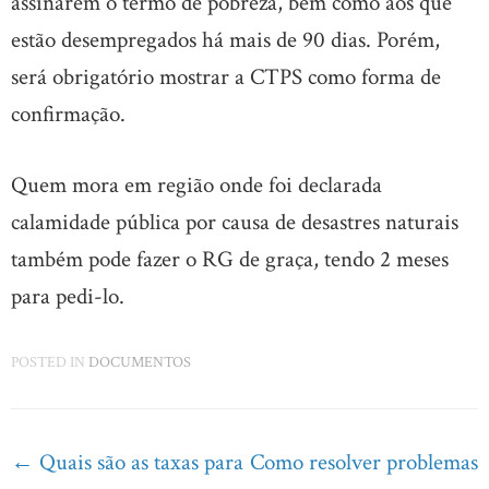
assinarem o termo de pobreza, bem como aos que
estão desempregados há mais de 90 dias. Porém,
será obrigatório mostrar a CTPS como forma de
confirmação.
Quem mora em região onde foi declarada
calamidade pública por causa de desastres naturais
também pode fazer o RG de graça, tendo 2 meses
para pedi-lo.
POSTED IN
DOCUMENTOS
Post
←
Quais são as taxas para
Como resolver problemas