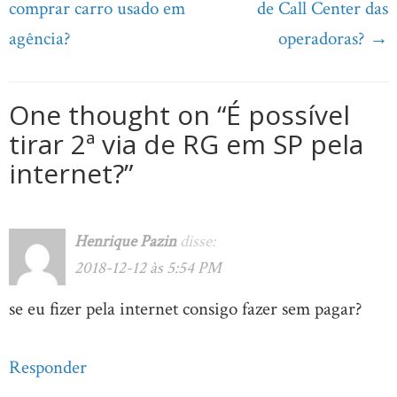
navigation
comprar carro usado em
de Call Center das
agência?
operadoras?
→
One thought on “
É possível
tirar 2ª via de RG em SP pela
internet?
”
Henrique Pazin
disse:
2018-12-12 às 5:54 PM
se eu fizer pela internet consigo fazer sem pagar?
Responder